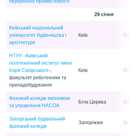
переробної промисловості
29 січня
Київський національний
університет будівництва і
Київ
Офла
архітектури
НТУУ «Київський
політехнічний інститут імені
Ігоря Сікорського»
,
Київ
Офла
факультет роботехніки та
приладобудування
Фаховий коледж економіки
Біла Церква
Офла
та управління НАСОА
Запорізький будівельний
Запоріжжя
Онла
фаховий коледж