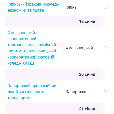
Ірпінський фаховий коледж
Ірпінь
Офла
економіки та права
18 січня
Хмельницький
кооперативний
торговельно-економічний
Хмельницький
Офла
інститут та Хмельницький
кооперативний фаховий
коледж ХКТЕІ
20 січня
Запорізький професійний
ліцей залізничного
Запоріжжя
Онла
транспорту
21 січня