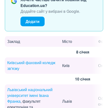
Education.ua?
Додайте сайт у вибрані в Google.
Додати
Заклад
Місто
Форм
8 січня
Київський фаховий коледж
Київ
Онла
зв'язку
10 січня
Львівський національний
університет імені Івана
Офла
Франка
, факультет
Львів
онла
електроніки та