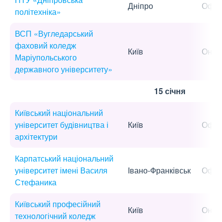
Дніпро
Офла
політехніка»
ВСП «Вугледарський
фаховий коледж
Київ
Онла
Маріупольського
державного університету»
15 січня
Київський національний
університет будівництва і
Київ
Офла
архітектури
Карпатський національний
університет імені Василя
Івано-Франківськ
Офла
Стефаника
Київський професійний
Київ
Онла
технологічний коледж