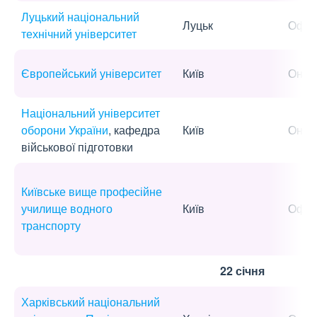
Луцький національний
Луцьк
Офла
технічний університет
Європейський університет
Київ
Онла
Національний університет
оборони України
, кафедра
Київ
Онла
військової підготовки
Київське вище професійне
училище водного
Київ
Офла
транспорту
22 січня
Харківський національний