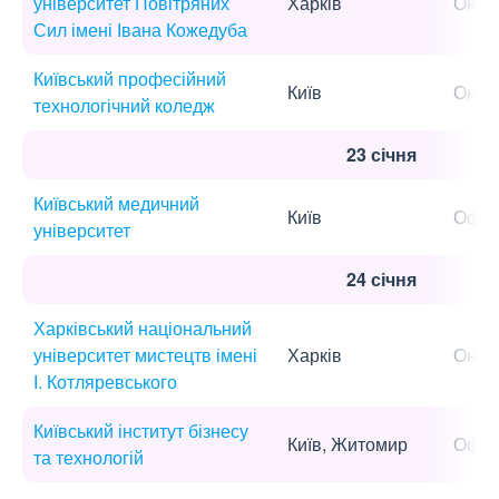
університет Повітряних
Харків
Онла
Сил імені Івана Кожедуба
Київський професійний
Київ
Онла
технологічний коледж
23 січня
Київський медичний
Київ
Офла
університет
24 січня
Харківський національний
університет мистецтв імені
Харків
Онла
І. Котляревського
Київський інститут бізнесу
Київ, Житомир
Офла
та технологій