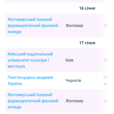
16 січня
Житомирський базовий
фармацевтичний фаховий
Житомир
Онла
коледж
17 січня
Київський національний
університет культури і
Київ
Офла
мистецтв
Пенітенціарна академія
Офла
Чернігів
України
онла
Житомирський базовий
фармацевтичний фаховий
Житомир
Офла
коледж