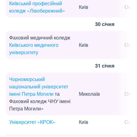
Київський професійний
Київ
Офла
коледж «Лівобережний»
30 січня
Фаховий медичний коледж
Київського медичного
Київ
Офла
університету
31 січня
Чорноморський
національний університет
імені Петра Могили
та
Миколаїв
Офла
Фаховий коледж ЧНУ імені
Петра Могили»
Університет «КРОК»
Київ
Офла