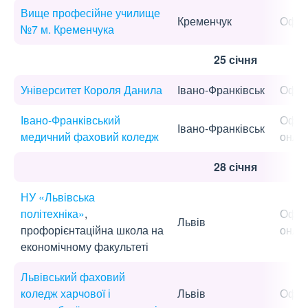
Вище професійне училище
Кременчук
Офла
№7 м. Кременчука
25 січня
Університет Короля Данила
Івано-Франківськ
Офла
Івано-Франківський
Офла
Івано-Франківськ
медичний фаховий коледж
онла
28 січня
НУ «Львівська
політехніка»
,
Офла
Львів
профорієнтаційна школа на
онла
економічному факультеті
Львівський фаховий
коледж харчової і
Львів
Офла