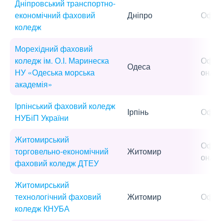
Дніпровський транспортно-
економічний фаховий
Дніпро
Офла
коледж
Морехідний фаховий
коледж ім. О.І. Маринеска
Офла
Одеса
НУ «Одеська морська
онла
академія»
Ірпінський фаховий коледж
Ірпінь
Офла
НУБіП України
Житомирський
Офла
торговельно-економічний
Житомир
онла
фаховий коледж ДТЕУ
Житомирський
технологічний фаховий
Житомир
Офла
коледж КНУБА