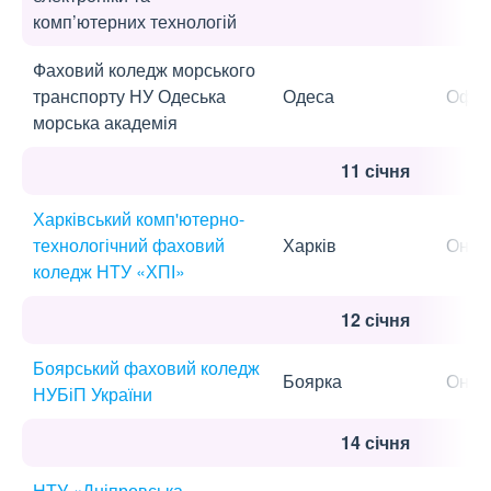
комп’ютерних технологій
Фаховий коледж морського
транспорту НУ Одеська
Одеса
Офла
морська академія
11 січня
Харківський комп'ютерно-
технологічний фаховий
Харків
Онла
коледж НТУ «ХПІ»
12 січня
Боярський фаховий коледж
Боярка
Онла
НУБіП України
14 січня
НТУ «Дніпровська