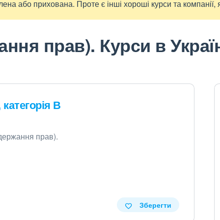
ена або прихована. Проте є інші хороші курси та компанії, я
ння прав). Курси в Україн
 категорія В
держання прав).
Зберегти