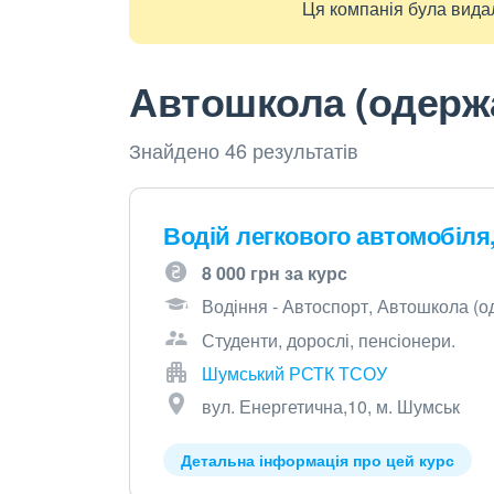
Ця компанія була видал
Автошкола (одержа
Знайдено 46 результатів
Водій легкового автомобіля,
8 000 грн за курс
Водіння - Автоспорт, Автошкола (о
Студенти, дорослі, пенсіонери.
Шумський РСТК ТСОУ
вул. Енергетична,10, м. Шумськ
Детальна інформація про цей курс