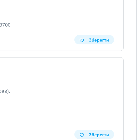
23700
Зберегти
ав).
Зберегти