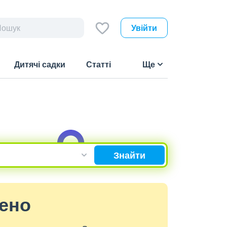
Увійти
Дитячі садки
Статті
Ще
Знайти
дено