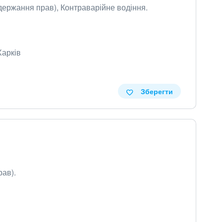
держання прав), Контраварійне водіння.
Харків
Зберегти
ав).
в