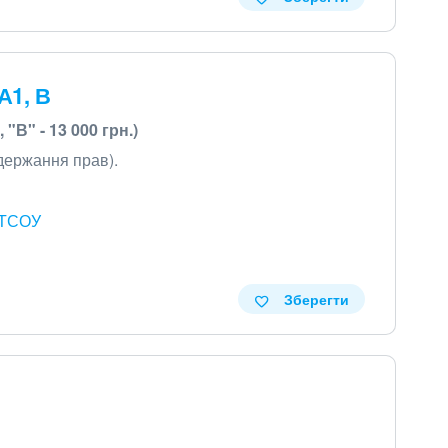
А1, В
 "В" - 13 000 грн.)
держання прав).
 ТСОУ
Зберегти