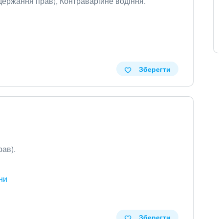
держання прав), Контраварійне водіння.
Зберегти
ав).
ни
Зберегти