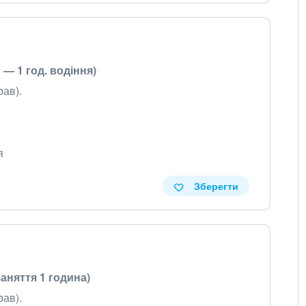
н — 1 год. водіння)
ав).
я
Зберегти
заняття 1 година)
ав).