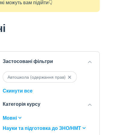
кі можуть вам підійти👇
і
Застосовані фільтри
Автошкола (одержання прав)
Скинути все
Категорія курсу
Мовні
Науки та підготовка до ЗНО/НМТ