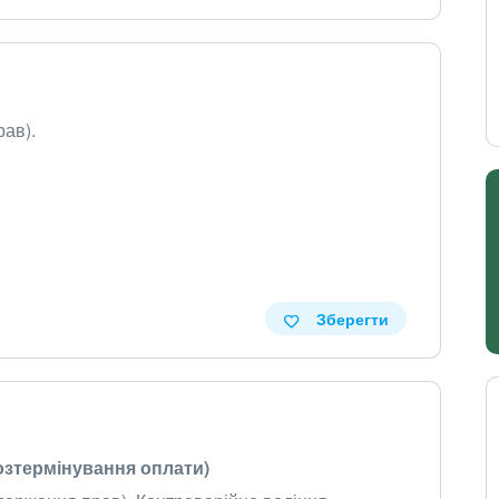
ав).
Зберегти
розтермінування оплати)