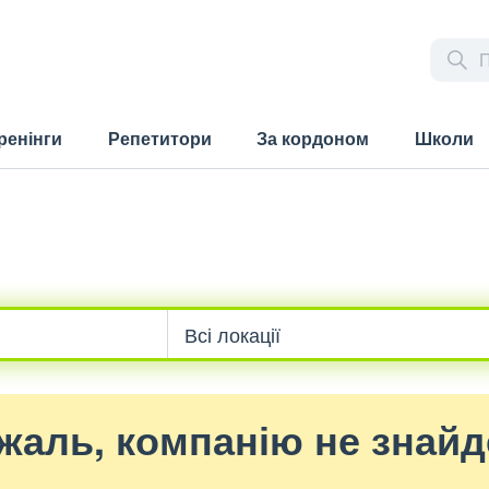
ренінги
Репетитори
За кордоном
Школи
жаль, компанію не знай