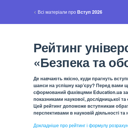
Всі матеріали про
Вступ 2026
Рейтинг універ
«Безпека та об
Де навчають якісно, куди прагнуть вступи
шанси на успішну кар’єру? Перед вами щ
сформований фахівцями Education.ua за 
показниками наукової, дослідницької та о
Цей рейтинг допоможе вступникам обрати
перспективами в науковій діяльності та н
Докладніше про рейтинг і формулу
розраху