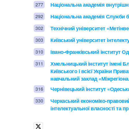
Національна академія внутрішн
277
Національна академія Служби б
292
Технічний університет «Метінве
302
Київський університет інтелект
303
Івано-Франківський інститут О
310
Хмельницький інститут імені 
311
Київського і всієї України При
навчальний заклад «Міжрегіона
Чернівецький інститут «Одеськ
316
Черкаський економіко-правовий
330
інтелектуальної власності та п