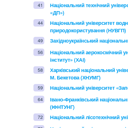
Національний технічний універс
41
«ДП»)
Національний університет водн
44
природокористування (НУВГП)
Західноукраїнський національни
49
Національний аерокосмічний ун
56
інститут» (ХАІ)
Харківський національний уніве
58
М. Бекетова (ХНУМГ)
Національний університет «Запо
59
Івано-Франківський національни
64
(ІФНТУНГ)
Національний лісотехнічний уні
72