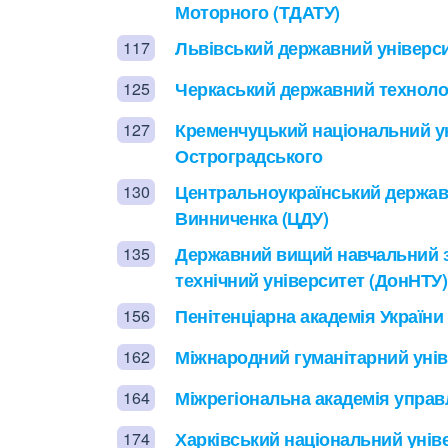
Моторного (ТДАТУ)
Львівський державний універси
117
Черкаський державний технолог
125
Кременчуцький національний ун
127
Остроградського
Центральноукраїнський держав
130
Винниченка (ЦДУ)
Державний вищий навчальний з
135
технічний університет (ДонНТУ)
Пенітенціарна академія України
156
Міжнародний гуманітарний унів
162
Міжрегіональна академія управ
164
Харківський національний унів
174