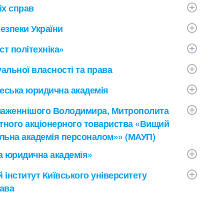
іх справ
езпеки України
ст політехніка»
уальної власності та права
деська юридична академія
Блаженнішого Володимира, Митрополита
ватного акціонерного товариства «Вищий
льна академія персоналом»» (МАУП)
а юридична академія»
 інститут Київського університету
рава