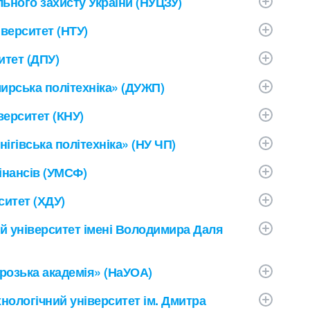
ьного захисту України (НУЦЗУ)
верситет (НТУ)
итет (ДПУ)
ирська політехніка» (ДУЖП)
верситет (КНУ)
ігівська політехніка» (НУ ЧП)
інансів (УМСФ)
итет (ХДУ)
й університет імені Володимира Даля
розька академія» (НаУОА)
нологічний університет ім. Дмитра