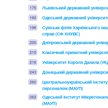
Львівський державний універси
175
Одеський державний університе
192
Сумська філія Харківського нац
196
справ (СФ ХНУВС)
Дніпровський державний універ
200
Класичний приватний університ
210
Університет Короля Данила (УК
216
Донецький державний універси
243
Центральноукраїнський інститут
260
персоналом (МАУП)
Одеський інститут Міжрегіонал
262
(МАУП)