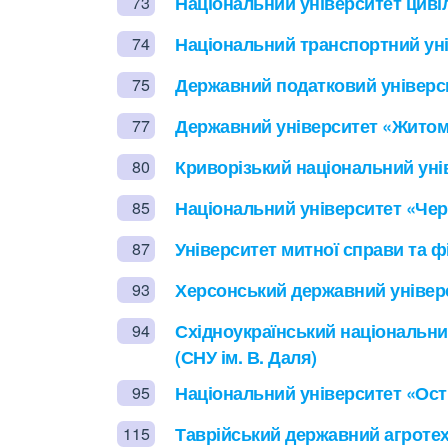
Національний університет цивіл
73
Національний транспортний уні
74
Державний податковий універс
75
Державний університет «Житом
77
Криворізький національний уні
80
Національний університет «Черн
85
Університет митної справи та ф
87
Херсонський державний універс
93
Східноукраїнський національни
94
(СНУ ім. В. Даля)
Національний університет «Ост
95
Таврійський державний агротех
115