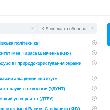
івська політехніка»
итет імені Тараса Шевченка (КНУ)
есурсів і природокористування України
ський авіаційний інститут»
тет науки і технологій (УДУНТ)
ічний університет (ДТЕУ)
ерситет імені Василя Стефаника (КНУ)