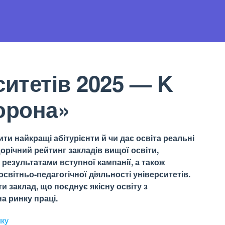
ситетів 2025 — K
орона»
ти найкращі абітурієнти й чи дає освіта реальні
орічний рейтинг закладів вищої освіти,
результатами вступної кампанії, а також
світньо-педагогічної діяльності університетів.
 заклад, що поєднує якісну освіту з
а ринку праці.
нку