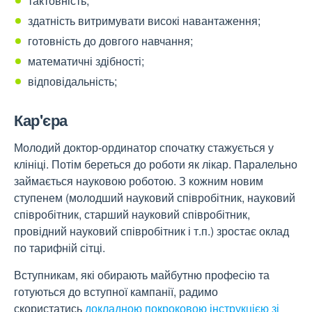
тактовність;
здатність витримувати високі навантаження;
готовність до довгого навчання;
математичні здібності;
відповідальність;
Кар'єра
Молодий доктор-ординатор спочатку стажується у
клініці. Потім береться до роботи як лікар. Паралельно
займається науковою роботою. З кожним новим
ступенем (молодший науковий співробітник, науковий
співробітник, старший науковий співробітник,
провідний науковий співробітник і т.п.) зростає оклад
по тарифній сітці.
Вступникам, які обирають майбутню професію та
готуються до вступної кампанії, радимо
скористатись
докладною покроковою інструкцією зі