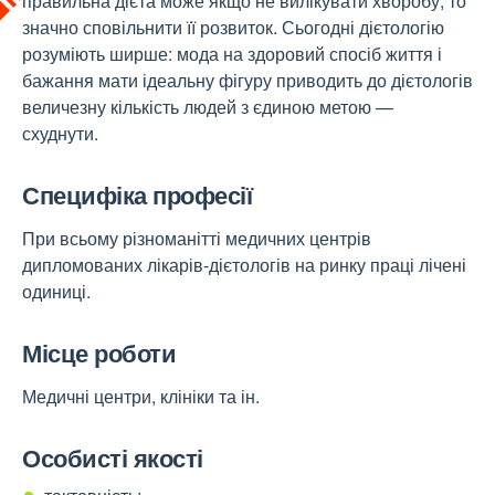
правильна дієта може якщо не вилікувати хворобу, то
значно сповільнити її розвиток. Сьогодні дієтологію
розуміють ширше: мода на здоровий спосіб життя і
бажання мати ідеальну фігуру приводить до дієтологів
величезну кількість людей з єдиною метою —
схуднути.
Специфіка професії
При всьому різноманітті медичних центрів
дипломованих лікарів-дієтологів на ринку праці лічені
одиниці.
Місце роботи
Медичні центри, клініки та ін.
Особисті якості