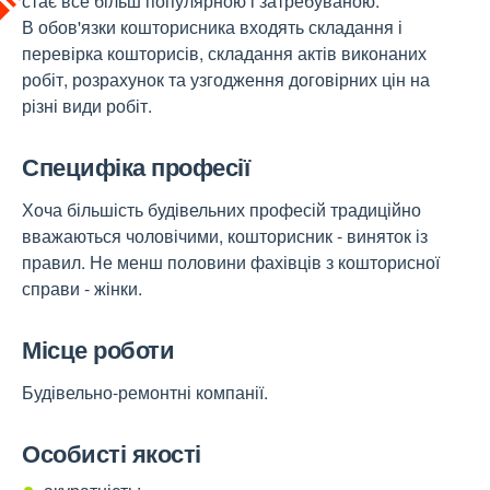
стає все більш популярною і затребуваною.
В обов'язки кошторисника входять складання і
перевірка кошторисів, складання актів виконаних
робіт, розрахунок та узгодження договірних цін на
різні види робіт.
Специфіка професії
Хоча більшість будівельних професій традиційно
вважаються чоловічими, кошторисник - виняток із
правил. Не менш половини фахівців з кошторисної
справи - жінки.
Місце роботи
Будівельно-ремонтні компанії.
Особисті якості