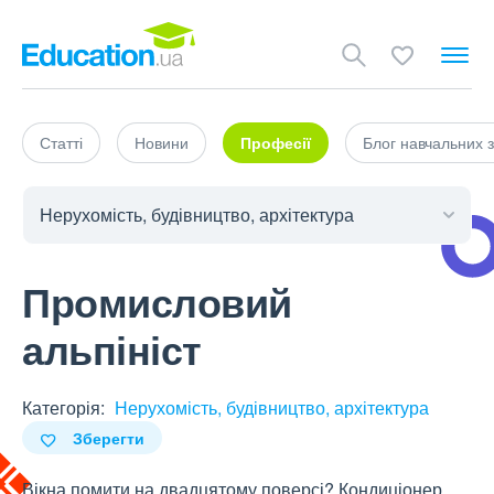
Статті
Новини
Професії
Блог навчальних з
Промисловий
альпініст
Категорія:
Нерухомість, будівництво, архітектура
Зберегти
Вікна помити на двадцятому поверсі? Кондиціонер