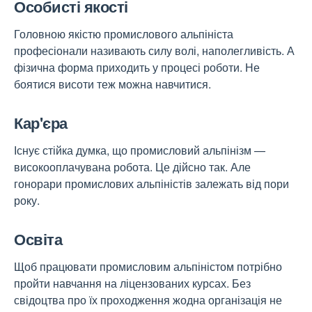
Особисті якості
Головною якістю промислового альпініста
професіонали називають силу волі, наполегливість. А
фізична форма приходить у процесі роботи. Не
боятися висоти теж можна навчитися.
Кар'єра
Існує стійка думка, що промисловий альпінізм —
високооплачувана робота. Це дійсно так. Але
гонорари промислових альпіністів залежать від пори
року.
Освіта
Щоб працювати промисловим альпіністом потрібно
пройти навчання на ліцензованих курсах. Без
свідоцтва про їх проходження жодна організація не