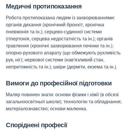
Медичні протипоказання
Робота протипоказана людям із захворюваннями:
органів дихання (хронічний бронхіт, хронічна
пневмонія та ін.); серцево-судинної системи
(гіпертонія, серцева недостатність та ін.); органів
травлення (хронічні захворювання печінки та ін.);
опорно-рухового апарату (що обмежують рухливість
рук, ніг); нервової системи (нав'язливий стан,
непритомність та ін.); шкіри (дерміти, екзема та ін.).
Вимоги до професійної підготовки
Маляр повинен знати: основи фізики і хімії (в обсязі
загальноосвітньої школи); технологію та обладнання;
матеріалознавство; основи малюнка.
Споріднені професії