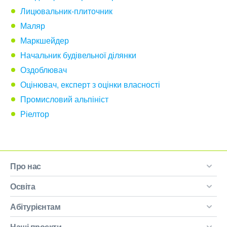
Лицювальник-плиточник
Маляр
Маркшейдер
Начальник будівельної ділянки
Оздоблювач
Оцінювач, експерт з оцінки власності
Промисловий альпініст
Ріелтор
Про нас
Освіта
Абітурієнтам
Наші проєкти