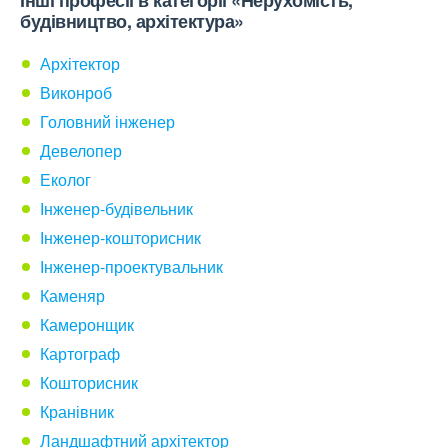
Інші професії в категорії «Нерухомість,
будівництво, архітектура»
Архітектор
Виконроб
Головний інженер
Девелопер
Еколог
Інженер-будівельник
Інженер-кошторисник
Інженер-проектувальник
Каменяр
Камеронщик
Картограф
Кошторисник
Кранівник
Ландшафтний архітектор