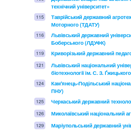
технічний університет»
Таврійський державний агротех
115
Моторного (ТДАТУ)
Львівський державний університ
116
Боберського (ЛДУФК)
Криворізький державний педаго
119
Львівський національний уніве
121
біотехнології ім. С. З. Ґжицько
Кам'янець-Подільський націонал
124
ПНУ)
Черкаський державний технолог
125
Миколаївський національний аг
126
Маріупольський державний уні
129