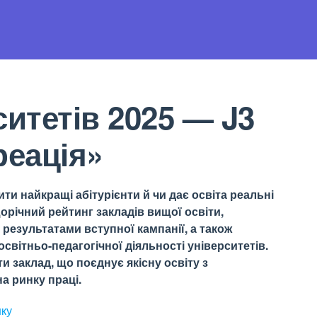
ситетів 2025 — J3
реація»
ти найкращі абітурієнти й чи дає освіта реальні
орічний рейтинг закладів вищої освіти,
результатами вступної кампанії, а також
світньо-педагогічної діяльності університетів.
 заклад, що поєднує якісну освіту з
а ринку праці.
нку