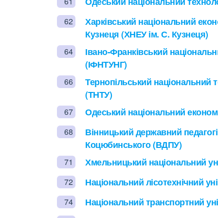
Одеський національний техноло
61
Харківський національний екон
62
Кузнеця (ХНЕУ ім. С. Кузнеця)
Івано-Франківський національни
64
(ІФНТУНГ)
Тернопільський національний те
66
(ТНТУ)
Одеський національний економі
67
Вінницький державний педагогі
68
Коцюбинського (ВДПУ)
Хмельницький національний уні
71
Національний лісотехнічний уні
72
Національний транспортний уні
74