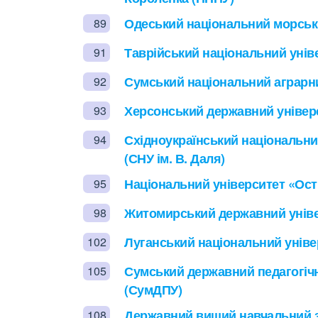
Одеський національний морськ
89
Таврійський національний уніве
91
Сумський національний аграрни
92
Херсонський державний універс
93
Східноукраїнський національни
94
(СНУ ім. В. Даля)
Національний університет «Ост
95
Житомирський державний універ
98
Луганський національний уніве
102
Сумський державний педагогічни
105
(СумДПУ)
Державний вищий навчальний 
108