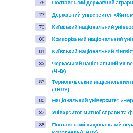
Полтавський державний аграрн
76
Державний університет «Житом
77
Київський національний універс
79
Криворізький національний уні
80
Київський національний лінгвіс
81
Черкаський національний уніве
82
(ЧНУ)
Тернопільський національний пе
83
(ТНПУ)
Національний університет «Черн
85
Університет митної справи та ф
87
Полтавський національний педаг
88
Короленка (ПНПУ)