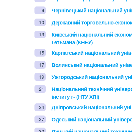
Чернівецький національний уні
9
Державний торговельно-економ
10
Київський національний економ
13
Гетьмана (КНЕУ)
Карпатський національний унів
15
Волинський національний універ
17
Ужгородський національний уні
19
Національний технічний універ
21
інститут» (НТУ ХПІ)
Дніпровський національний уні
24
Одеський національний університ
27
Луцький національний технічни
30