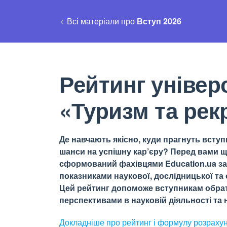
Всі матеріали про
Вступ 2026
Рейтинг універ
«Туризм та рек
Де навчають якісно, куди прагнуть вступи
шанси на успішну кар’єру? Перед вами щ
сформований фахівцями Education.ua за 
показниками наукової, дослідницької та о
Цей рейтинг допоможе вступникам обрати
перспективами в науковій діяльності та н
Докладніше про рейтинг і формулу
розраху