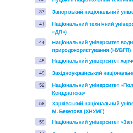
Запорізький національний уніве
37
Національний технічний універс
41
«ДП»)
Національний університет водн
44
природокористування (НУВГП)
Національний університет харч
45
Західноукраїнський національни
49
Національний університет «Полт
52
Кондратюка»
Харківський національний уніве
58
М. Бекетова (ХНУМГ)
Національний університет «Запо
59