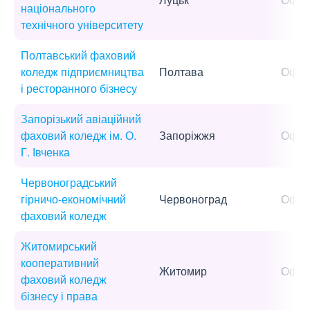
національного
технічного університету
Полтавський фаховий
коледж підприємництва
Полтава
Офла
і ресторанного бізнесу
Запорізький авіаційний
фаховий коледж ім. О.
Запоріжжя
Офла
Г. Івченка
Червоноградський
гірничо-економічний
Червоноград
Офла
фаховий коледж
Житомирський
кооперативний
Житомир
Офла
фаховий коледж
бізнесу і права