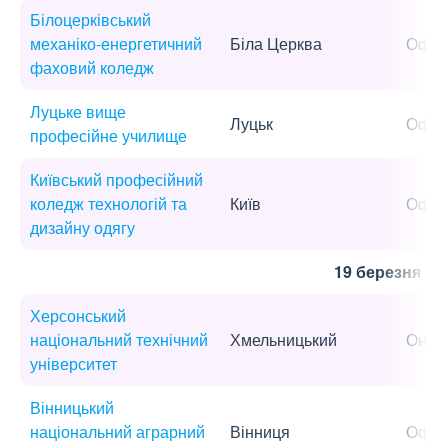
Білоцерківський
механіко-енергетичний
Біла Церква
Офла
фаховий коледж
Луцьке вище
Луцьк
Офла
професійне училище
Київський професійний
коледж технологій та
Київ
Офла
дизайну одягу
19 березня
Херсонський
національний технічний
Хмельницький
Онла
університет
Вінницький
національний аграрний
Вінниця
Офла