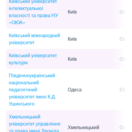
Київський університет
інтелектуальної
Київ
Офла
власності та права НУ
«ОЮА»
Київський міжнародний
Київ
Офла
університет
Київський університет
Київ
Офла
культури
Південноукраїнський
національний
педагогічний
Одеса
Офла
університет імені К.Д.
Ушинського
Хмельницький
університет управління
Хмельницький
Офла
та права імені Леоніда