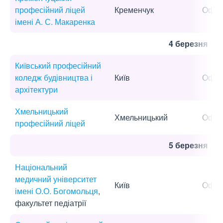
професійний ліцей
Кременчук
Офла
імені А. С. Макаренка
4 березня
Київський професійний
коледж будівництва і
Київ
Офла
архітектури
Хмельницький
Хмельницький
Офла
професійний ліцей
5 березня
Національний
медичний університет
Київ
Офла
імені О.О. Богомольця
,
факультет педіатрії