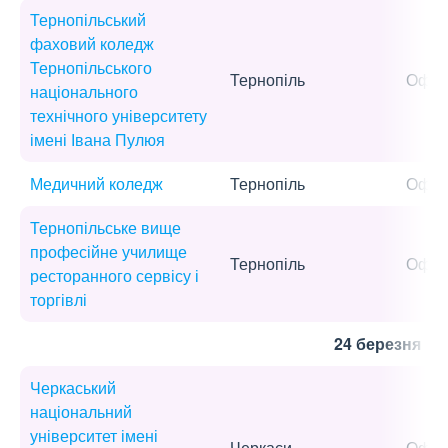
Тернопільський
фаховий коледж
Тернопільського
Тернопіль
Офла
національного
технічного університету
імені Івана Пулюя
Медичний коледж
Тернопіль
Офла
Тернопільське вище
професійне училище
Тернопіль
Офла
ресторанного сервісу і
торгівлі
24 березня
Черкаський
національний
університет імені
Черкаси
Офла