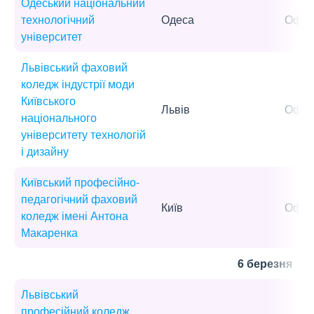
Одеський національний
технологічний
Одеса
Офла
університет
Львівський фаховий
коледж індустрії моди
Київського
Львів
Офла
національного
університету технологій
і дизайну
Київський професійно-
педагогічний фаховий
Київ
Офла
коледж імені Антона
Макаренка
6 березня
Львівський
професійний коледж