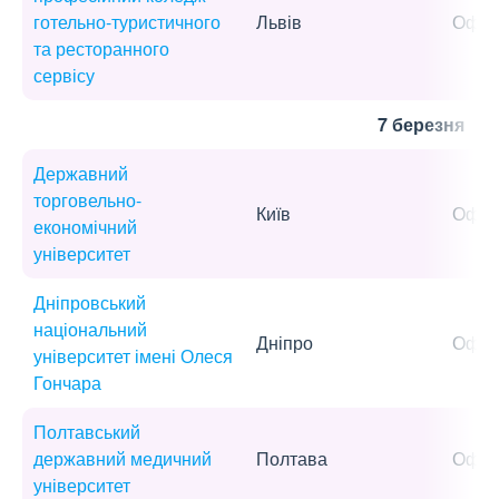
готельно-туристичного
Львів
Офла
та ресторанного
сервісу
7 березня
Державний
торговельно-
Київ
Офла
економічний
університет
Дніпровський
національний
Дніпро
Офла
університет імені Олеся
Гончара
Полтавський
державний медичний
Полтава
Офла
університет