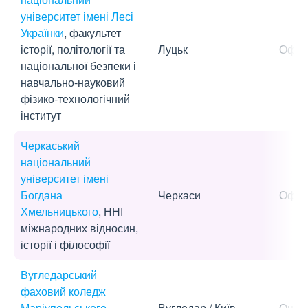
університет імені Лесі
Українки
, факультет
історії, політології та
Луцьк
Офла
національної безпеки і
навчально-науковий
фізико-технологічний
інститут
Черкаський
національний
університет імені
Богдана
Черкаси
Офла
Хмельницького
, ННІ
міжнародних відносин,
історії і філософії
Вугледарський
фаховий коледж
Маріупольського
Вугледар / Київ
Онла