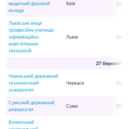
медичний фаховий
Київ
Офла
коледж
Львівське вище
професійне училище
інформаційно-
Львів
Офла
комп’ютерних
технологій
27 березня
Черкаський державний
технологічний
Черкаси
Офла
університет
Сумський державний
Суми
Офла
університет
Волинський
національний