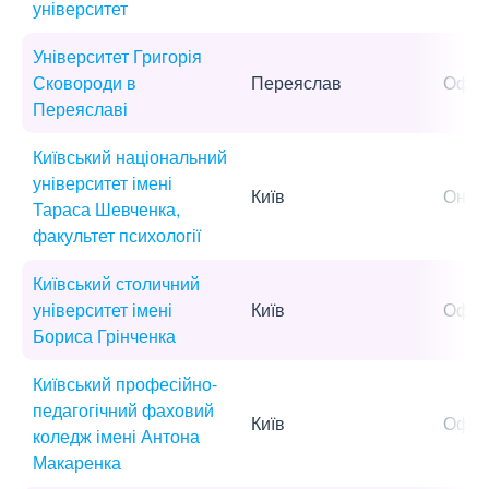
університет
Університет Григорія
Сковороди в
Переяслав
Офла
Переяславі
Київський національний
університет імені
Київ
Онла
Тараса Шевченка,
факультет психології
Київський столичний
університет імені
Київ
Офла
Бориса Грінченка
Київський професійно-
педагогічний фаховий
Київ
Офла
коледж імені Антона
Макаренка