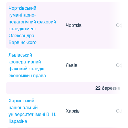
Чортківський
гуманітарно-
педагогічний фаховий
Чортків
Офла
коледж імені
Олександра
Барвінського
Львівський
кооперативний
Львів
Офла
фаховий коледж
економіки і права
22 березня
Харківський
національний
Харків
Офла
університет імені В. Н.
Каразіна