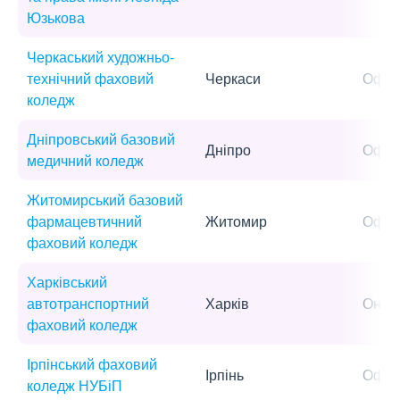
Юзькова
Черкаський художньо-
технічний фаховий
Черкаси
Офла
коледж
Дніпровський базовий
Дніпро
Офла
медичний коледж
Житомирський базовий
фармацевтичний
Житомир
Офла
фаховий коледж
Харківський
автотранспортний
Харків
Онла
фаховий коледж
Ірпінський фаховий
Ірпінь
Офла
коледж НУБіП