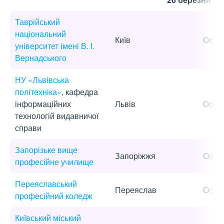
Таврійський
національний
Київ
Офла
університет імені В. І.
Вернадського
НУ «Львівська
політехніка»
, кафедра
інформаційних
Львів
Офла
технологій видавничої
справи
Запорізьке вище
Запоріжжя
Офла
професійне училище
Переяславський
Переяслав
Офла
професійний коледж
Київський міський