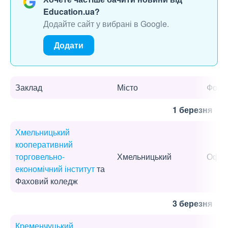
Education.ua?
Додайте сайт у вибрані в Google.
Додати
Заклад
Місто
Форм
1 березня
Хмельницький
кооперативний
торговельно-
Хмельницький
Офла
економічний інститут
та
Фаховий коледж
3 березня
Кременчуцький