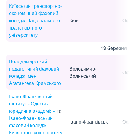
Київський транспортно-
економічний фаховий
коледж Національного
Київ
Офла
транспортного
університету
13 березня
Володимирський
педагогічний фаховий
Володимир-
Офла
коледж імені
Волинський
Агатангела Кримського
Івано-Франківський
інститут «Одеська
юридична академія»
та
Івано-Франківський
Івано-Франківськ
Офла
фаховий коледж
Київського університету