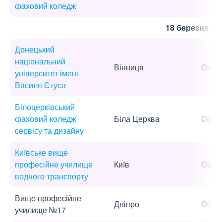
фаховий коледж
18 березня
Донецький
національний
Вінниця
Онла
університет імені
Василя Стуса
Білоцерківський
фаховий коледж
Біла Церква
Офла
сервісу та дизайну
Київське вище
професійне училище
Київ
Офла
водного транспорту
Вище професійне
Дніпро
Офла
училище №17