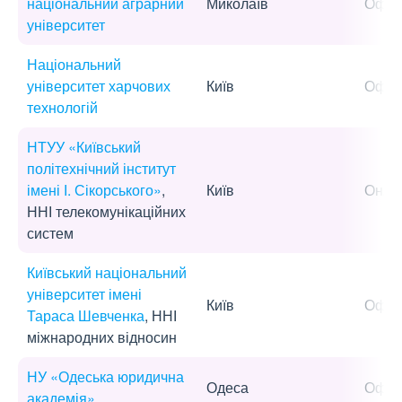
національний аграрний
Миколаїв
Офла
університет
Національний
університет харчових
Київ
Офла
технологій
НТУУ «Київський
політехнічний інститут
імені І. Сікорського»
,
Київ
Онла
ННІ телекомунікаційних
систем
Київський національний
університет імені
Київ
Офла
Тараса Шевченка
, ННІ
міжнародних відносин
НУ «Одеська юридична
Одеса
Офла
академія»