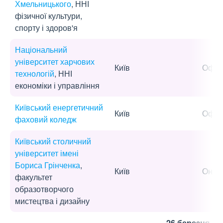
Хмельницького
, ННІ
фізичної культури,
спорту і здоров'я
Національний
університет харчових
Київ
Офла
технологій
, ННІ
економіки і управління
Київський енергетичний
Київ
Офла
фаховий коледж
Київський столичний
університет імені
Бориса Грінченка
,
Київ
Онла
факультет
образотворчого
мистецтва і дизайну
26 березня