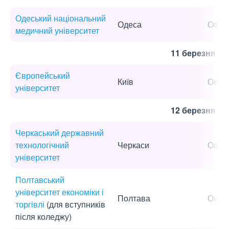
Одеський національний
Одеса
Офла
медичний університет
11 березня
Європейський
Київ
Онла
університет
12 березня
Черкаський державний
технологічний
Черкаси
Офла
університет
Полтавський
університет економіки і
Полтава
Онла
торгівлі
(для вступників
після коледжу)