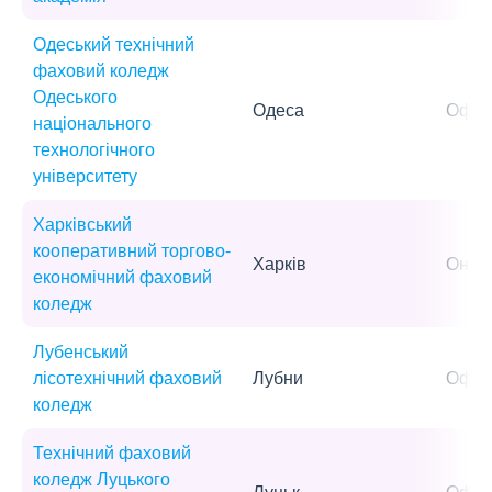
Одеський технічний
фаховий коледж
Одеського
Одеса
Офла
національного
технологічного
університету
Харківський
кооперативний торгово-
Харків
Онла
економічний фаховий
коледж
Лубенський
лісотехнічний фаховий
Лубни
Офла
коледж
Технічний фаховий
коледж Луцького
Луцьк
Офла