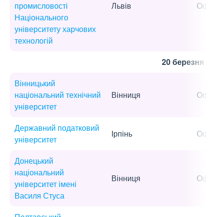
промисловості
Львів
Офла
Національного
університету харчових
технологій
20 березня
Вінницький
національний технічний
Вінниця
Офла
університет
Державний податковий
Ірпінь
Офла
університет
Донецький
національний
Вінниця
Офла
університет імені
Василя Стуса
Полтавський