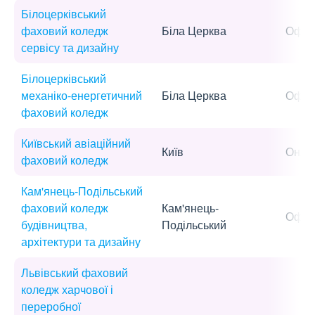
Білоцерківський
фаховий коледж
Біла Церква
Офла
сервісу та дизайну
Білоцерківський
механіко-енергетичний
Біла Церква
Офла
фаховий коледж
Київський авіаційний
Київ
Онла
фаховий коледж
Кам'янець-Подільський
фаховий коледж
Кам'янець-
Офла
будівництва,
Подільський
архітектури та дизайну
Львівський фаховий
коледж харчової і
переробної