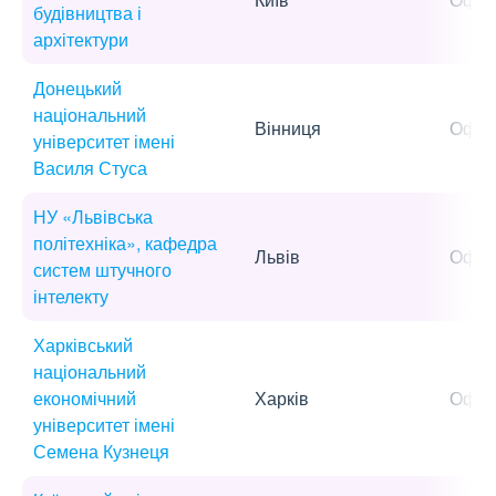
будівництва і
архітектури
Донецький
національний
Вінниця
Офла
університет імені
Василя Стуса
НУ «Львівська
політехніка», кафедра
Львів
Офла
систем штучного
інтелекту
Харківський
національний
економічний
Харків
Офла
університет імені
Семена Кузнеця