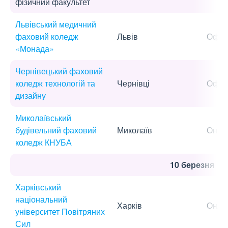
фізичний факультет
Львівський медичний
фаховий коледж
Львів
Офла
«Монада»
Чернівецький фаховий
коледж технологій та
Чернівці
Офла
дизайну
Миколаївський
будівельний фаховий
Миколаїв
Онла
коледж КНУБА
10 березня
Харківський
національний
Харків
Онла
університет Повітряних
Сил