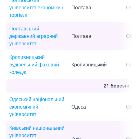
університет економіки і
Полтава
Онла
торгівлі
Полтавський
державний аграрний
Полтава
Офла
університет
Кропивницький
будівельний фаховий
Кропивницький
Офла
коледж
21 березня
Одеський національний
економічний
Одеса
Офла
університет
Київський національний
університет
Київ
Офла