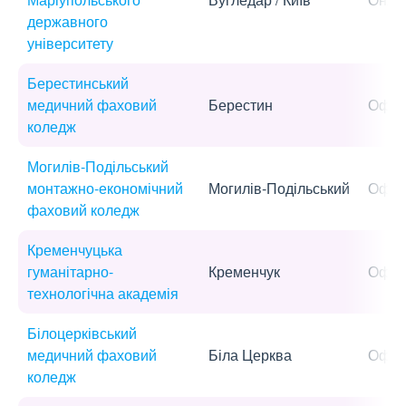
державного
університету
Берестинський
медичний фаховий
Берестин
Офла
коледж
Могилів-Подільський
монтажно-економічний
Могилів-Подільський
Офла
фаховий коледж
Кременчуцька
гуманітарно-
Кременчук
Офла
технологічна академія
Білоцерківський
медичний фаховий
Біла Церква
Офла
коледж