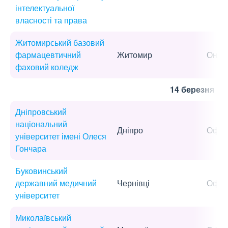
інтелектуальної
власності та права
Житомирський базовий
фармацевтичний
Житомир
Онла
фаховий коледж
14 березня
Дніпровський
національний
Дніпро
Офла
університет імені Олеся
Гончара
Буковинський
державний медичний
Чернівці
Офла
університет
Миколаївський