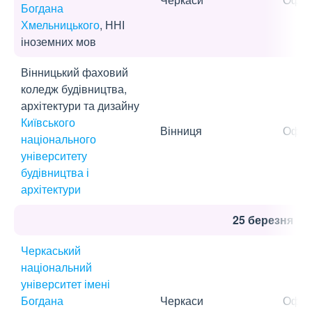
Богдана
Хмельницького
, ННІ
іноземних мов
Вінницький фаховий
коледж будівництва,
архітектури та дизайну
Київського
Вінниця
Офла
національного
університету
будівництва і
архітектури
25 березня
Черкаський
національний
університет імені
Богдана
Черкаси
Офла