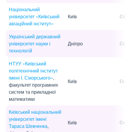
Національний
університет «Київський
Київ
Офла
авіаційний інститут»
Український державний
університет науки і
Дніпро
Офла
технологій
НТУУ «Київський
політехнічний інститут
імені І. Сікорського»
,
Київ
Онла
факультет програмних
систем та прикладної
математики
Київський національний
університет імені
Київ
Онла
Тараса Шевченка
,