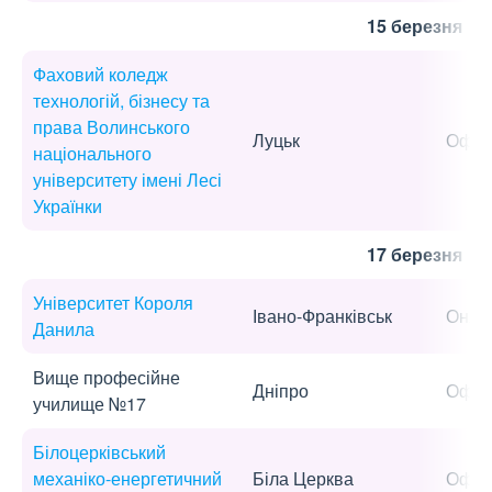
15 березня
Фаховий коледж
технологій, бізнесу та
права Волинського
Луцьк
Офла
національного
університету імені Лесі
Українки
17 березня
Університет Короля
Івано-Франківськ
Онла
Данила
Вище професійне
Дніпро
Офла
училище №17
Білоцерківський
механіко-енергетичний
Біла Церква
Офла