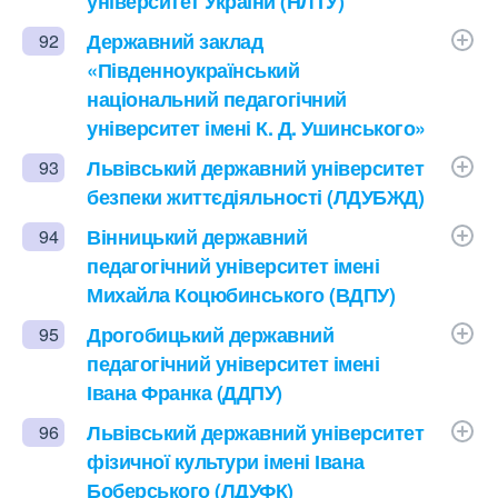
університет України (НЛТУ)
Державний заклад
92
«Південноукраїнський
національний педагогічний
університет імені К. Д. Ушинського»
Львівський державний університет
93
безпеки життєдіяльності (ЛДУБЖД)
Вінницький державний
94
педагогічний університет імені
Михайла Коцюбинського (ВДПУ)
Дрогобицький державний
95
педагогічний університет імені
Івана Франка (ДДПУ)
Львівський державний університет
96
фізичної культури імені Івана
Боберського (ЛДУФК)