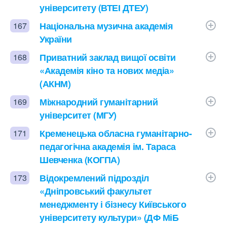
університету (ВТЕІ ДТЕУ)
Національна музична академія
167
України
Приватний заклад вищої освіти
168
«Академія кіно та нових медіа»
(АКНМ)
Міжнародний гуманітарний
169
університет (МГУ)
Кременецька обласна гуманітарно-
171
педагогічна академія ім. Тараса
Шевченка (КОГПА)
Відокремлений підрозділ
173
«Дніпровський факультет
менеджменту і бізнесу Київського
університету культури» (ДФ МіБ