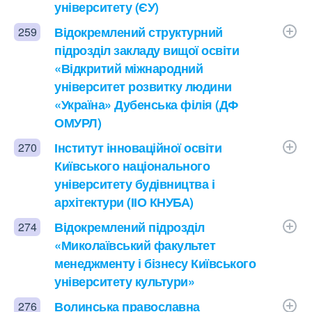
університету (ЄУ)
Відокремлений структурний
259
підрозділ закладу вищої освіти
«Відкритий міжнародний
університет розвитку людини
«Україна» Дубенська філія (ДФ
ОМУРЛ)
Інститут інноваційної освіти
270
Київського національного
університету будівництва і
архітектури (ІІО КНУБА)
Відокремлений підрозділ
274
«Миколаївський факультет
менеджменту і бізнесу Київського
університету культури»
Волинська православна
276