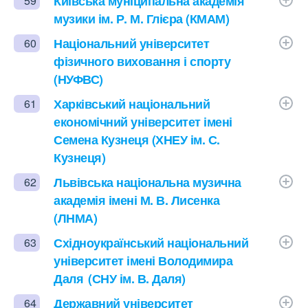
Київська муніципальна академія
59
музики ім. Р. М. Глієра (КМАМ)
Національний університет
60
фізичного виховання і спорту
(НУФВС)
Харківський національний
61
економічний університет імені
Семена Кузнеця (ХНЕУ ім. С.
Кузнеця)
Львівська національна музична
62
академія імені М. В. Лисенка
(ЛНМА)
Східноукраїнський національний
63
університет імені Володимира
Даля (СНУ ім. В. Даля)
Державний університет
64