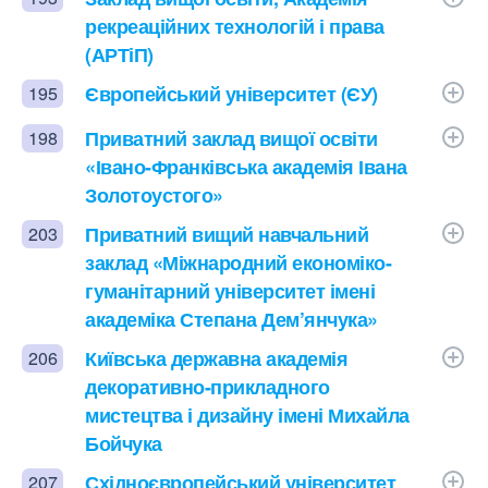
рекреаційних технологій і права
(АРТіП)
Європейський університет (ЄУ)
195
Приватний заклад вищої освіти
198
«Івано-Франківська академія Івана
Золотоустого»
Приватний вищий навчальний
203
заклад «Міжнародний економіко-
гуманітарний університет імені
академіка Степана Дем’янчука»
Київська державна академія
206
декоративно-прикладного
мистецтва і дизайну імені Михайла
Бойчука
Східноєвропейський університет
207