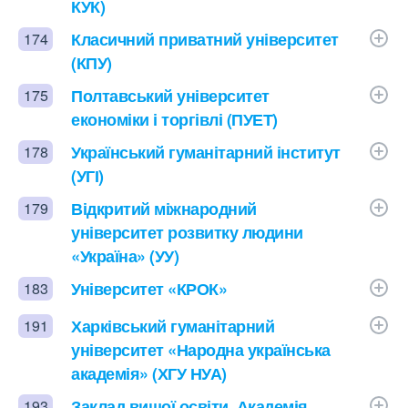
КУК)
Класичний приватний університет
174
(КПУ)
Полтавський університет
175
економіки і торгівлі (ПУЕТ)
Український гуманітарний інститут
178
(УГІ)
Відкритий міжнародний
179
університет розвитку людини
«Україна» (УУ)
Університет «КРОК»
183
Харківський гуманітарний
191
університет «Народна українська
академія» (ХГУ НУА)
Заклад вищої освіти, Академія
193