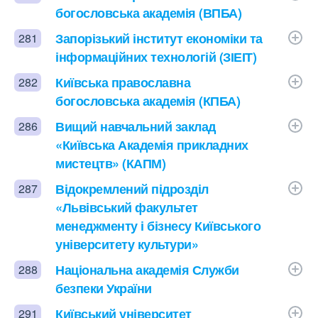
богословська академія (ВПБА)
Запорізький інститут економіки та
281
інформаційних технологій (ЗІЕІТ)
Київська православна
282
богословська академія (КПБА)
Вищий навчальний заклад
286
«Київська Академія прикладних
мистецтв» (КАПМ)
Відокремлений підрозділ
287
«Львівський факультет
менеджменту і бізнесу Київського
університету культури»
Національна академія Служби
288
безпеки України
Київський університет
291