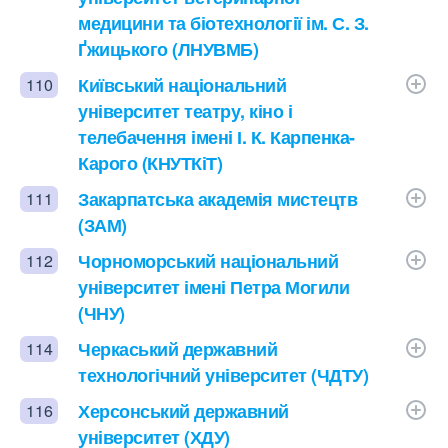
медицини та біотехнології ім. С. З.
Ґжицького (ЛНУВМБ)
Київський національний
110
університет театру, кіно і
телебачення імені І. К. Карпенка-
Карого (КНУТКіТ)
Закарпатська академія мистецтв
111
(ЗАМ)
Чорноморський національний
112
університет імені Петра Могили
(ЧНУ)
Черкаський державний
114
технологічний університет (ЧДТУ)
Херсонський державний
116
університет (ХДУ)