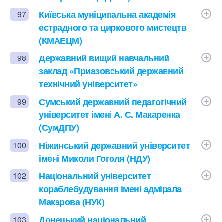
Київська муніципальна академія
97
естрадного та циркового мистецтв
(КМАЕЦМ)
Державний вищий навчальний
98
заклад «Приазовський державний
технічний університет»
Сумський державний педагогічний
99
університет імені А. С. Макаренка
(СумДПУ)
Ніжинський державний університет
100
імені Миколи Гоголя (НДУ)
Національний університет
102
кораблебудування імені адмірала
Макарова (НУК)
Донецький національний
103