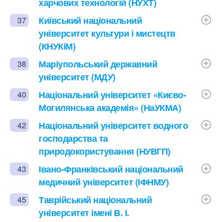
харчових технологій (НУХТ)
Київський національний
37
університет культури і мистецтв
(КНУКіМ)
Маріупольський державний
38
університет (МДУ)
Національний університет «Києво-
40
Могилянська академія» (НаУКМА)
Національний університет водного
42
господарства та
природокористування (НУВГП)
Івано-Франківський національний
43
медичний університет (ІФНМУ)
Таврійський національний
45
університет імені В. І.