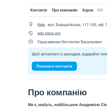
Контакти
Про компанію
Курси
469
Київ
·
вул. Борщагівська, 117-125, оф. 
edu-cisco.org
Герасименко Костянтин Васильович
Щоб зв'язатися із закладом, відкрийте тел
Показати контакти
Про компанію
Ми є, мабуть, найбільшою Академією Cisc