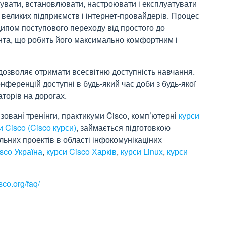
увати, встановлювати, настроювати і експлуатувати
і великих підприємств і інтернет-провайдерів. Процес
ипом поступового переходу від простого до
ента, що робить його максимально комфортним і
дозволяє отримати всесвітню доступність навчання.
нференцій доступні в будь-який час доби з будь-якої
аторів на дорогах.
овані тренінги, практикуми Cisco, комп’ютерні
курси
и Cisco (Cisco курси)
, займається підготовкою
альних проектів в області інфокомунікаціних
sco Україна
,
курси Cisco Харків
,
курси Linux
,
курси
sco.org/faq/