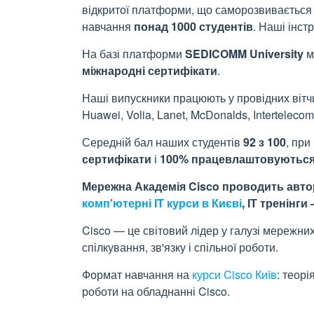
відкритої платформи, що саморозвиваєтьс
навчання
понад 1000 студентів
. Наші інст
На базі платформи
SEDICOMM University
м
міжнародні сертифікати
.
Наші випускники працюють у провідних вітчи
Huawei, Volia, Lanet, McDonalds, Interteleco
Середній бал наших студентів
92 з 100
, при
сертифікати
і
100% працевлаштовуютьс
Мережна Академія Cisco проводить автор
комп'ютерні IT курси в Києві
, ІТ тренінги
Cisco — це світовий лідер у галузі мережни
спілкування, зв'язку і спільної роботи.
Формат навчання на
курси Cisco Київ
: теор
роботи на обладнанні Cisco.