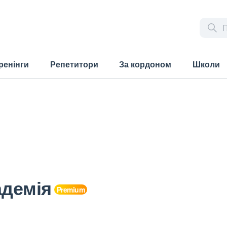
ренінги
Репетитори
За кордоном
Школи
адемія