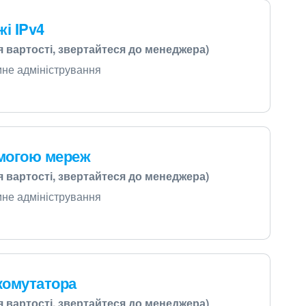
і IPv4
я вартості, звертайтеся до менеджера)
емне адміністрування
омогою мереж
я вартості, звертайтеся до менеджера)
емне адміністрування
комутатора
я вартості, звертайтеся до менеджера)