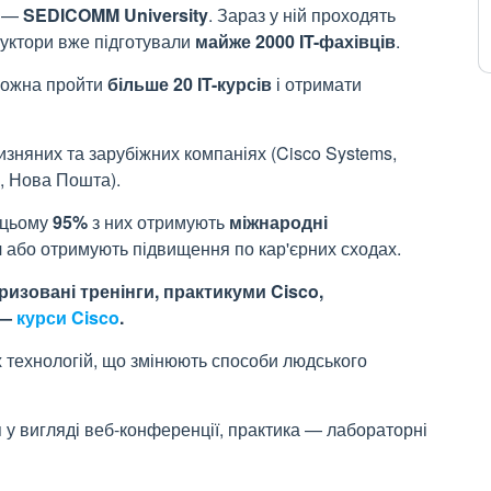
я —
SEDICOMM University
. Зараз у ній проходять
руктори вже підготували
майже 2000 IT-фахівців
.
ожна пройти
більше 20 IT-курсів
і отримати
зняних та зарубіжних компаніях (Cisco Systems,
m, Нова Пошта).
 цьому
95%
з них отримують
міжнародні
я
або отримують підвищення по кар'єрних сходах.
изовані тренінги, практикуми Cisco,
 —
курси Cisco
.
х технологій, що змінюють способи людського
ія у вигляді веб-конференції, практика — лабораторні