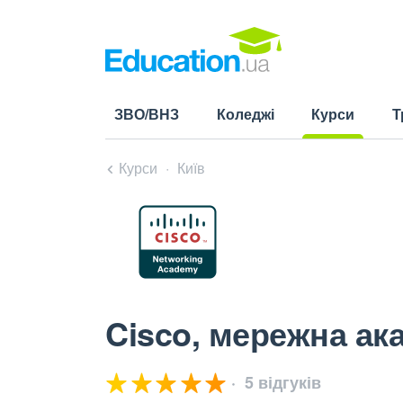
ЗВО/ВНЗ
Коледжі
Курси
Т
(current)
Курси
Київ
Cisco, мережна ак
5 відгуків