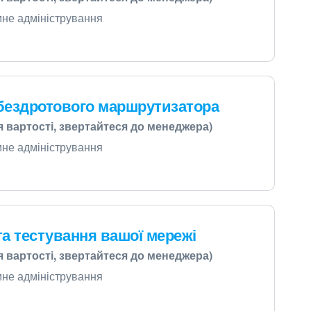
емне адміністрування
бездротового маршрутизатора
я вартості, звертайтеся до менеджера)
емне адміністрування
а тестування вашої мережі
я вартості, звертайтеся до менеджера)
емне адміністрування