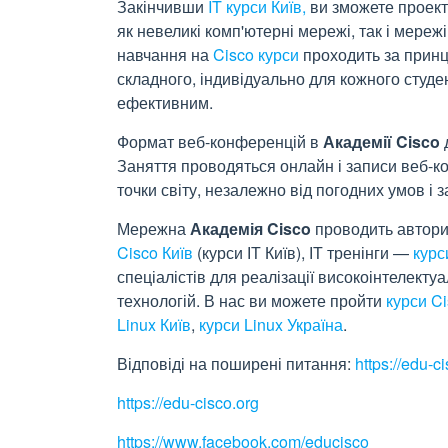
Закінчивши
IT курси Київ,
ви зможете проект
як невеликі комп'ютерні мережі, так і мереж
навчання на
Cisco курси
проходить за принц
складного, індивідуально для кожного студ
ефективним.
Формат веб-конференцій в
Академії Cisco
Заняття проводяться онлайн і записи веб-ко
точки світу, незалежно від погодних умов і з
Мережна
Академія Cisco
проводить авториз
Cisco Київ
(курси ІТ Київ), ІТ тренінги —
курс
спеціалістів для реалізації високоінтелекту
технологій. В нас ви можете пройти
курси Ci
Linux Київ
,
курси Linux Україна
.
Відповіді на поширені питання:
https://edu-ci
https://edu-cisco.org
https://www.facebook.com/educisco